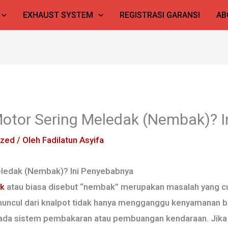
EXHAUST SYSTEM
REGISTRASI GARANSI
AB
otor Sering Meledak (Nembak)? I
ized
/ Oleh
Fadilatun Asyifa
ledak (Nembak)? Ini Penyebabnya
ak
atau biasa disebut “nembak” merupakan masalah yang cu
uncul dari knalpot tidak hanya mengganggu kenyamanan be
ada sistem pembakaran atau pembuangan kendaraan. Jika 