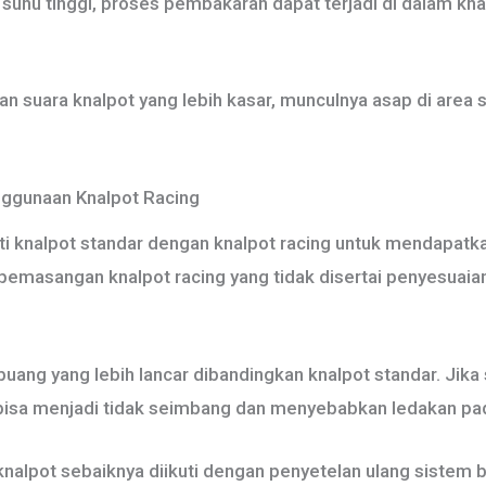
suhu tinggi, proses pembakaran dapat terjadi di dalam kn
an suara knalpot yang lebih kasar, munculnya asap di are
ggunaan Knalpot Racing
knalpot standar dengan knalpot racing untuk mendapatkan
 pemasangan knalpot racing yang tidak disertai penyesuaia
 buang yang lebih lancar dibandingkan knalpot standar. Jika
bisa menjadi tidak seimbang dan menyebabkan ledakan pa
 knalpot sebaiknya diikuti dengan penyetelan ulang sistem b