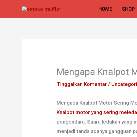
Lewati
HOME
SHOP
ke
konten
Mengapa Knalpot M
Tinggalkan Komentar
/
Uncategor
Mengapa Knalpot Motor Sering Me
Knalpot motor yang sering meled
pengendara. Suara ledakan yang m
menjadi tanda adanya gangguan p