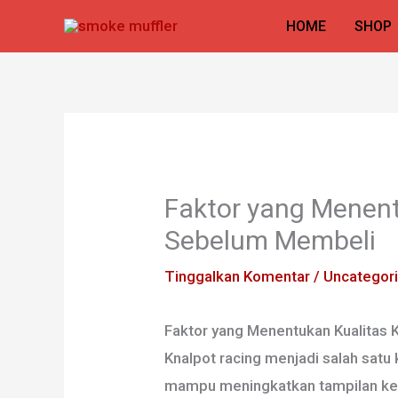
Lewati
HOME
SHOP
ke
konten
Faktor yang Menent
Sebelum Membeli
Tinggalkan Komentar
/
Uncategor
Faktor yang Menentukan Kualitas
Knalpot racing menjadi salah satu
mampu meningkatkan tampilan kenda