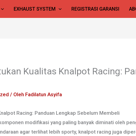
EXHAUST SYSTEM
REGISTRASI GARANSI
AB
ukan Kualitas Knalpot Racing: 
ized
/ Oleh
Fadilatun Asyifa
 Knalpot Racing: Panduan Lengkap Sebelum Membeli
 komponen modifikasi yang paling banyak diminati oleh pen
raan agar terlihat lebih sporty, knalpot racing juga dip