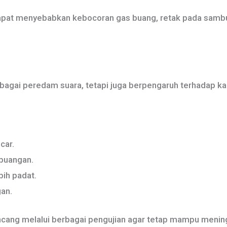
i dapat menyebabkan kebocoran gas buang, retak pada sa
ebagai peredam suara, tetapi juga berpengaruh terhadap k
car.
buangan.
bih padat.
gan.
rancang melalui berbagai pengujian agar tetap mampu meni