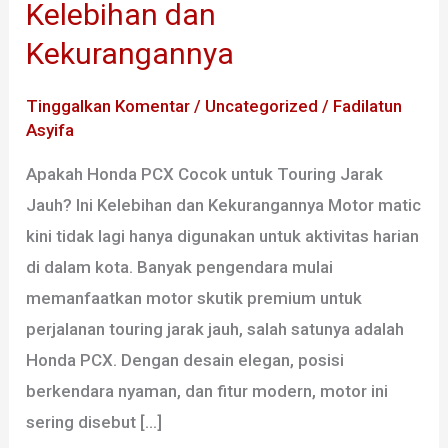
Kelebihan dan
Cocok
Kekurangannya
untuk
Touring
Tinggalkan Komentar
/
Uncategorized
/
Fadilatun
Jarak
Asyifa
Jauh?
Apakah Honda PCX Cocok untuk Touring Jarak
Ini
Jauh? Ini Kelebihan dan Kekurangannya Motor matic
Kelebihan
kini tidak lagi hanya digunakan untuk aktivitas harian
dan
di dalam kota. Banyak pengendara mulai
Kekurangannya
memanfaatkan motor skutik premium untuk
perjalanan touring jarak jauh, salah satunya adalah
Honda PCX. Dengan desain elegan, posisi
berkendara nyaman, dan fitur modern, motor ini
sering disebut […]