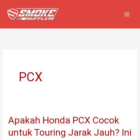
Lewati
ke
konten
PCX
Apakah Honda PCX Cocok
Apakah
Honda
untuk Touring Jarak Jauh? Ini
PCX