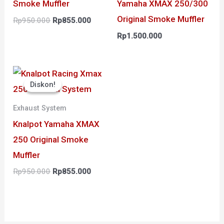
Smoke Muffler
Yamaha XMAX 250/300
Original Smoke Muffler
Rp
950.000
Rp
855.000
Rp
1.500.000
Harga
Harga
aslinya
saat
Diskon!
Diskon!
adalah:
ini
Rp950.000.
adalah:
Rp855.000.
Exhaust System
Knalpot Yamaha XMAX
250 Original Smoke
Muffler
Rp
950.000
Rp
855.000