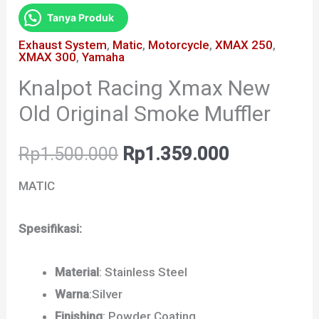
Tanya Produk
Exhaust System
,
Matic
,
Motorcycle
,
XMAX 250
,
XMAX 300
,
Yamaha
Knalpot Racing Xmax New
Old Original Smoke Muffler
Rp
1.500.000
Rp
1.359.000
MATIC
Spesifikasi:
Material
: Stainless Steel
Warna
:Silver
Finishing
: Powder Coating