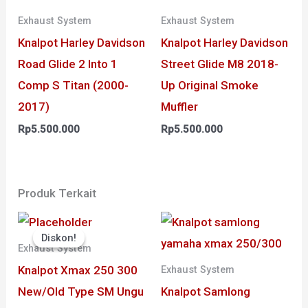
Exhaust System
Exhaust System
Knalpot Harley Davidson
Knalpot Harley Davidson
Road Glide 2 Into 1
Street Glide M8 2018-
Comp S Titan (2000-
Up Original Smoke
2017)
Muffler
Rp
5.500.000
Rp
5.500.000
Produk Terkait
Harga
Harga
aslinya
saat
Diskon!
Diskon!
adalah:
ini
Exhaust System
Rp950.000.
adalah:
Knalpot Xmax 250 300
Rp855.000.
Exhaust System
New/Old Type SM Ungu
Knalpot Samlong