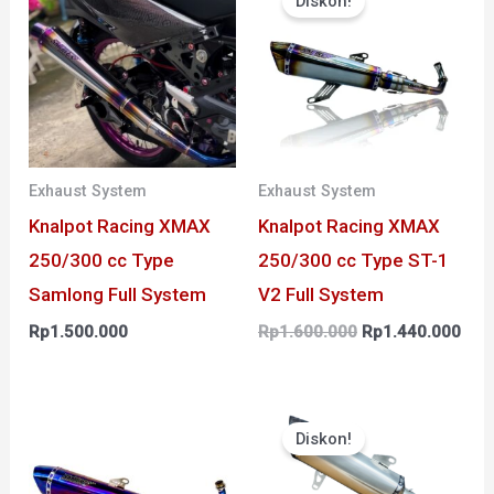
Diskon!
adalah:
ini
Rp1.600.000.
adal
Rp1
Exhaust System
Exhaust System
Knalpot Racing XMAX
Knalpot Racing XMAX
250/300 cc Type
250/300 cc Type ST-1
Samlong Full System
V2 Full System
Rp
1.500.000
Rp
1.600.000
Rp
1.440.000
Harga
Har
aslinya
saat
Diskon!
adalah:
ini
Rp1.500.000.
adal
Rp1