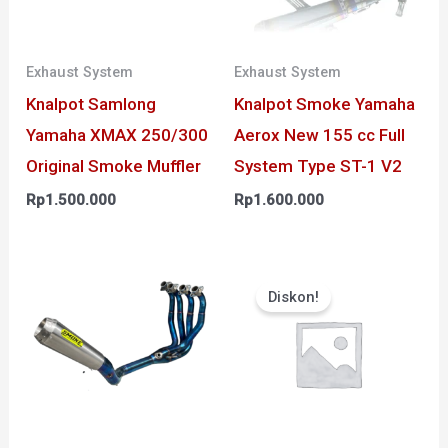
Exhaust System
Exhaust System
Knalpot Samlong
Knalpot Smoke Yamaha
Yamaha XMAX 250/300
Aerox New 155 cc Full
Original Smoke Muffler
System Type ST-1 V2
Rp
1.500.000
Rp
1.600.000
Harga
Harga
aslinya
saat
Diskon!
adalah:
ini
Rp950.000.
adalah:
Rp855.0