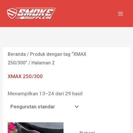
Lewati
ke
konten
Beranda
/
Produk dengan tag “XMAX
250/300”
/ Halaman 2
XMAX 250/300
Menampilkan 13–24 dari 29 hasil
Harga
Har
aslinya
saat