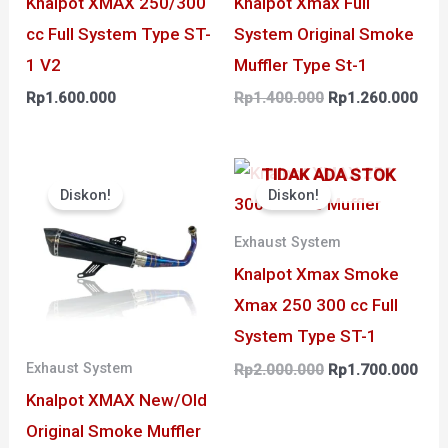
Knalpot XMAX 250/300
Knalpot Xmax Full
cc Full System Type ST-
System Original Smoke
1 V2
Muffler Type St-1
Rp
1.600.000
Rp
1.400.000
Rp
1.260.000
Harga
Harga
Harga
Har
TIDAK ADA STOK
aslinya
saat
aslinya
saat
Diskon!
Diskon!
adalah:
ini
adalah:
ini
Rp2.000.000.
adalah:
Rp2.000.000.
adal
Rp1.700.000.
Rp1
Exhaust System
Knalpot Xmax Smoke
Xmax 250 300 cc Full
System Type ST-1
Exhaust System
Rp
2.000.000
Rp
1.700.000
Knalpot XMAX New/Old
Original Smoke Muffler