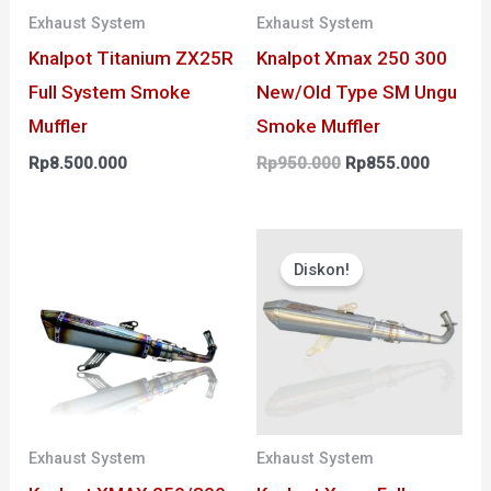
Exhaust System
Exhaust System
Knalpot Titanium ZX25R
Knalpot Xmax 250 300
Full System Smoke
New/Old Type SM Ungu
Muffler
Smoke Muffler
Rp
8.500.000
Rp
950.000
Rp
855.000
Harga
Har
aslinya
saat
Diskon!
adalah:
ini
Rp1.400.000.
adal
Rp1
Exhaust System
Exhaust System