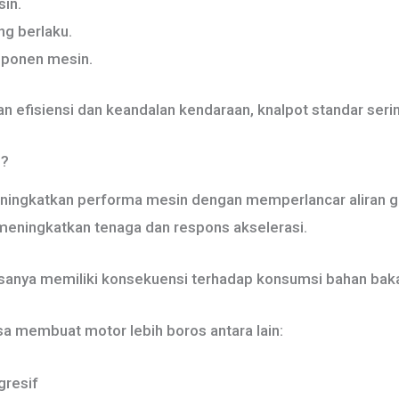
in.
g berlaku.
mponen mesin.
fisiensi dan keandalan kendaraan, knalpot standar sering 
g?
eningkatkan performa mesin dengan memperlancar aliran g
 meningkatkan tenaga dan respons akselerasi.
sanya memiliki konsekuensi terhadap konsumsi bahan baka
sa membuat motor lebih boros antara lain:
gresif