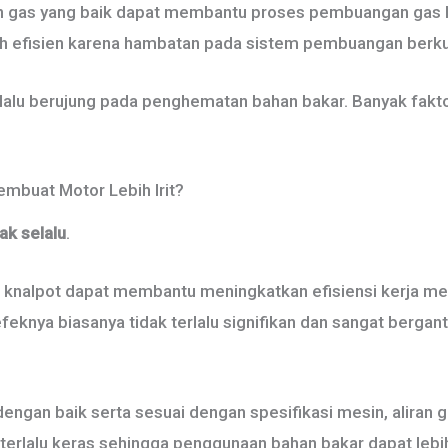
an gas yang baik dapat membantu proses pembuangan gas leb
h efisien karena hambatan pada sistem pembuangan berku
elalu berujung pada penghematan bahan bakar. Banyak fakto
mbuat Motor Lebih Irit?
dak selalu
.
i knalpot dapat membantu meningkatkan efisiensi kerja m
feknya biasanya tidak terlalu signifikan dan sangat bergan
dengan baik serta sesuai dengan spesifikasi mesin, aliran 
 terlalu keras sehingga penggunaan bahan bakar dapat lebih