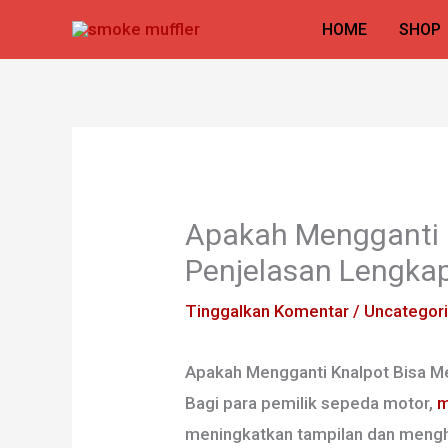
Lewati
HOME
SHOP
ke
konten
Apakah Mengganti 
Penjelasan Lengka
Tinggalkan Komentar
/
Uncategor
Apakah Mengganti Knalpot Bisa 
Bagi para pemilik sepeda motor,
m
meningkatkan tampilan dan mengh