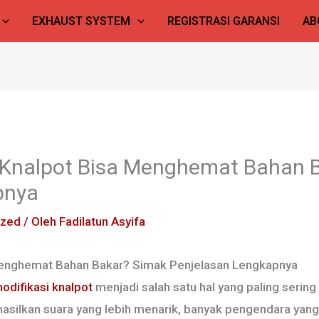
EXHAUST SYSTEM
REGISTRASI GARANSI
AB
Knalpot Bisa Menghemat Bahan 
pnya
ized
/ Oleh
Fadilatun Asyifa
Menghemat Bahan Bakar? Simak Penjelasan Lengkapnya
odifikasi knalpot
menjadi salah satu hal yang paling sering 
asilkan suara yang lebih menarik, banyak pengendara yan