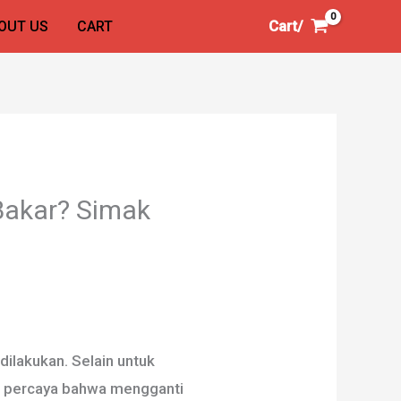
Cart/
OUT US
CART
Bakar? Simak
dilakukan. Selain untuk
g percaya bahwa mengganti