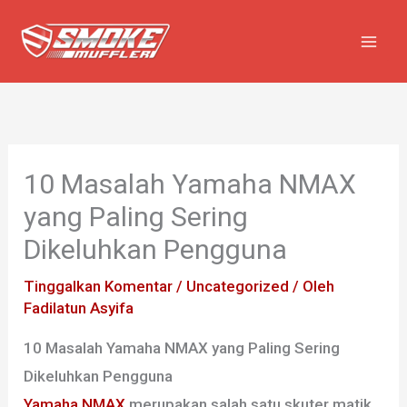
Lewati
ke
konten
10 Masalah Yamaha NMAX
yang Paling Sering
Dikeluhkan Pengguna
Tinggalkan Komentar
/
Uncategorized
/ Oleh
Fadilatun Asyifa
10 Masalah Yamaha NMAX yang Paling Sering
Dikeluhkan Pengguna
Yamaha NMAX
merupakan salah satu skuter matik