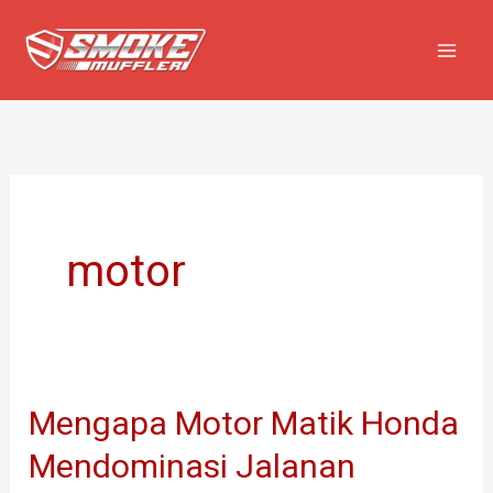
Lewati
ke
konten
motor
Mengapa Motor Matik Honda
Mengapa
Motor
Mendominasi Jalanan
Matik