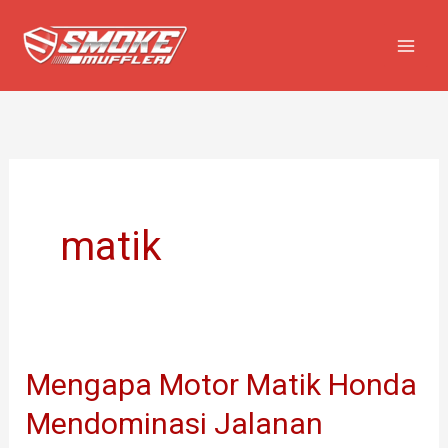
Lewati
ke
konten
matik
Mengapa Motor Matik Honda
Mengapa
Motor
Mendominasi Jalanan
Matik