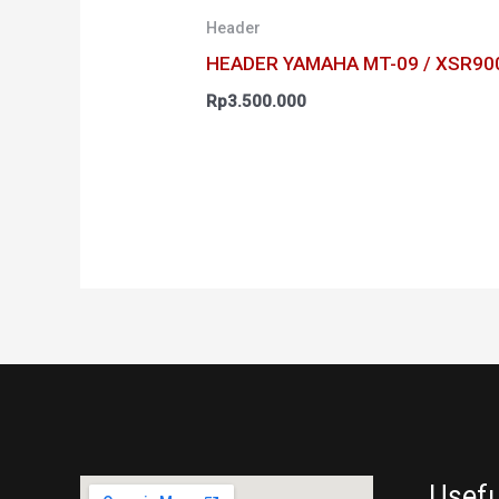
Header
HEADER YAMAHA MT-09 / XSR90
Rp
3.500.000
Usefu