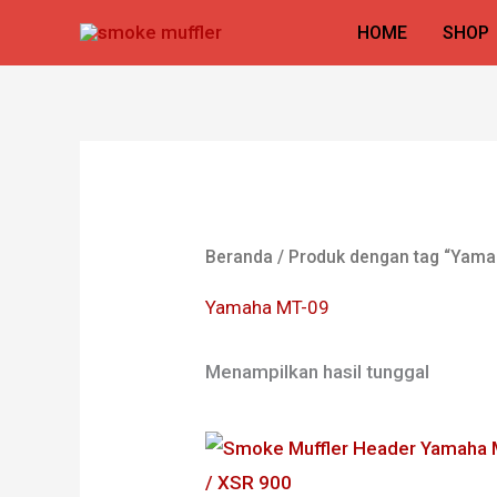
Lewati
HOME
SHOP
ke
konten
Beranda
/ Produk dengan tag “Yam
Yamaha MT-09
Menampilkan hasil tunggal