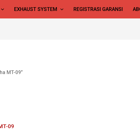
EXHAUST SYSTEM
REGISTRASI GARANSI
AB
aha MT-09”