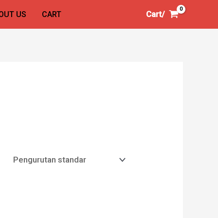
Cart/
OUT US
CART